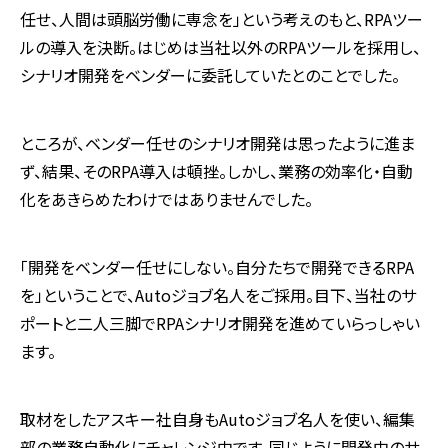
任せ、人間は頭脳労働に専念を」という考えのもと、
RPA
ツー
ルの導入を決断。はじめは当社以外の
RPA
ツールを採用し、
シナリオ開発をベンダーに委託していたとのことでした。
ところが、ベンダー任せのシナリオ開発は思ったように進ま
ず、結果、その
RPA
導入は頓挫。しかし、業務の効率化・自動
化をあきらめたわけではありませんでした。
「開発をベンダー任せにしない。自分たちで開発できる
RPA
を」ということで、
Auto
ジョブ名人をご採用。目下、当社のサ
ポートと二人三脚で
RPA
シナリオ開発を進めていらっしゃい
ます。
取材をしたアスキー社自身も
Auto
ジョブ名人を使い、編集
部の業務自動化にチャレンジ中です。同じように開発中のサ