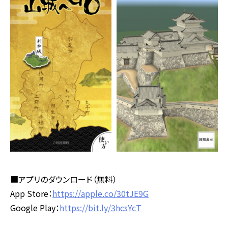
■アプリのダウンロード（無料）
App Store：
https://apple.co/30tJE9G
Google Play：
https://bit.ly/3hcsYcT