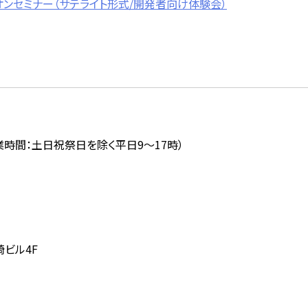
ズオンセミナー（サテライト形式/開発者向け体験会）
業時間：土日祝祭日を除く平日
9
～
17
時）
崎ビル4F