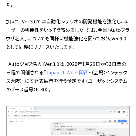
た。
加えて、
Ver.3.0
では自動化シナリオの開発機能を強化し、ユ
ーザーの利便性をいっそう高めました。なお、今回「
Auto
ブラ
ウザ名人」についても同様に機能強化を図っており、
Ver.9.0
として同時にリリースいたします。
「
Auto
ジョブ名人」
Ver.3.0
は、
2020
年
1
月
29
日から
3
日間の
日程で開催される「
Japan IT Week
関西
・（会場：インテック
ス大阪）」にて発表展示を行う予定です（ユーザックシステム
のブース番号：
6-30
）。