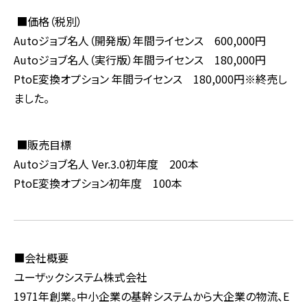
■
価格（税別）
Auto
ジョブ名人（開発版）年間ライセンス
600,000
円
Auto
ジョブ名人（実行版）年間ライセンス
180,000
円
PtoE
変換オプション 年間ライセンス
180,000
円※終売し
ました。
■販売目標
Auto
ジョブ名人
Ver.3.0
初年度
200
本
PtoE
変換オプション
初年度
100
本
■会社概要
ユーザックシステム株式会社
1971
年創業。中小企業の基幹システムから大企業の物流、
E