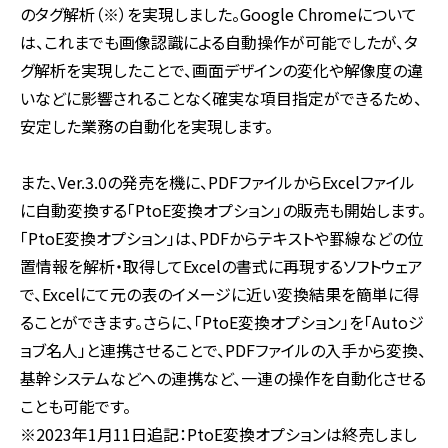
のタグ解析（※）を実現しました。
Google Chrome
について
は、これまでも画像認識による自動操作が可能でしたが、タ
グ解析を実現したことで、画面デザインの変化や解像度の違
いなどに影響されることなく確実な項目指定ができるため、
安定した業務の自動化を実現します。
また、
Ver.3.0
の発売を機に、
PDF
ファイルから
Excel
ファイル
に自動変換する「
PtoE
変換オプション」の販売も開始します。
「
PtoE
変換オプション」は、
PDF
からテキストや罫線などの位
置情報を解析・取得して
Excel
の書式に再現するソフトウェア
で、
Excel
にて元の表のイメージに近い変換結果を簡単に得
ることができます。さらに、「
PtoE
変換オプション」を「
Auto
ジ
ョブ名人」と連携させることで、
PDF
ファイルの入手から変換、
基幹システムなどへの連携など、一連の操作を自動化させる
ことも可能です。
※2023年1月11日追記：PtoE変換オプションは終売しまし