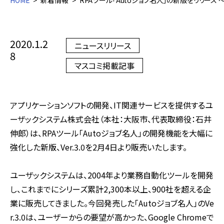
HOME
新着情報
RPAツール「Autoジョブ名人」の新版をリリース
2020.1.2
ニュースリリース
8
マスコミ掲載記事
アプリケーションソフトの開発、
IT
関連サービスを提供するユ
ーザックシステム株式会社（本社：大阪市、代表取締役：石井
伸郎）は、
RPA
ツール「
Auto
ジョブ名人」の開発機能を大幅に
強化した新版、
Ver.3.0
を
2
月
4
日より販売いたします。
ユーザックシステムは、
2004
年より業務自動化ツールを開発
し、これまでにシリーズ累計
2,300
本以上、
900
社を超える企
業に販売してきました。今回発売した「
Auto
ジョブ名人」の
Ve
r.3.0
は、ユーザーからの要望が高かった、
Google Chrome
で