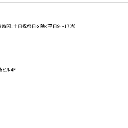
業時間：土日祝祭日を除く平日
9
～
17
時）
崎ビル4F