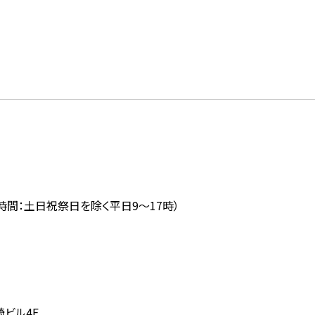
時間：土日祝祭日を除く平日
9
～
17
時）
崎ビル
4F