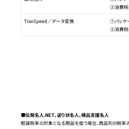
②消費税
TranSpeed／データ変換
①パッケ
②消費税
■伝発名人.NET、送り状名人、検品支援名人
軽減税率の対象となる商品を扱う場合、商品別の税率