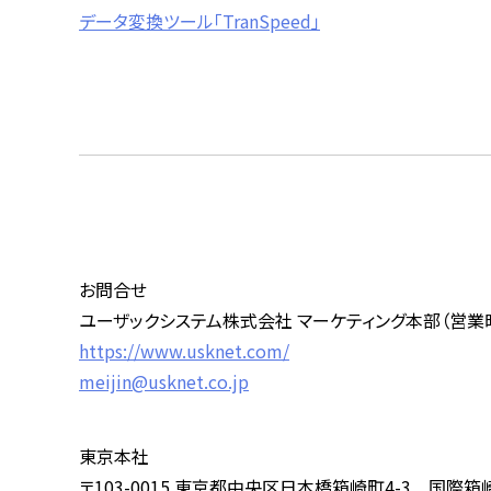
データ変換ツール「
TranSpeed
」
お問合せ
ユーザックシステム株式会社 マーケティング本部（営業
https://www.usknet.com/
meijin@usknet.co.jp
東京本社
〒
103-0015
東京都中央区日本橋箱崎町
4-3
国際箱