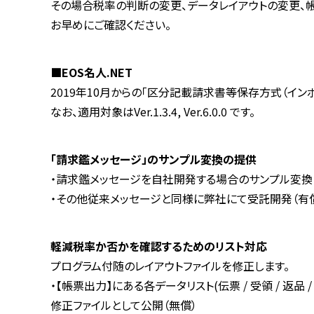
その場合税率の判断の変更、データレイアウトの変更、
お早めにご確認ください。
■EOS名人.NET
2019
年
10
月からの「区分記載請求書等保存方式（イン
なお、適用対象は
Ver.1.3.4, Ver.6.0.0
です。
「請求鑑メッセージ」のサンプル変換の提供
・請求鑑メッセージを自社開発する場合のサンプル変換と.
・その他従来メッセージと同様に弊社にて受託開発（有
軽減税率か否かを確認するためのリスト対応
プログラム付随のレイアウトファイルを修正します。
・【帳票出力】にある各データリスト
(
伝票
/
受領
/
返品
修正ファイルとして公開（無償）