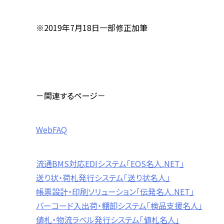
※2019年7月18日一部修正加筆
－関連するページ－
WebFAQ
流通
BMS
対応
EDI
システム「
EOS
名人
.NET
」
送り状・荷札発行システム「送り状名人」
帳票設計・印刷ソリューション「伝発名人
.NET
」
バーコード入出荷・棚卸システム「検品支援名人」
値札・物流ラベル発行システム「値札名人」