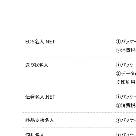
EOS名人.NET
①パッケ
②消費税
送り状名人
①パッケ
②データ連
※印刷用
伝発名人.NET
①パッケ
②消費税
検品支援名人
①パッケ
値札名人
①パッケ