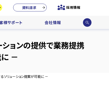
採用情報
資料請求
サイ
客様サポート
会社情報
ト内
検索
ューションの提供で業務提携
に －
するソリューション提案が可能に －