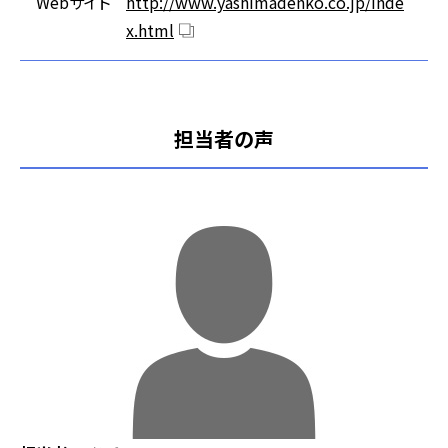
Webサイト
http://www.yashimadenko.co.jp/inde
x.html
担当者の声