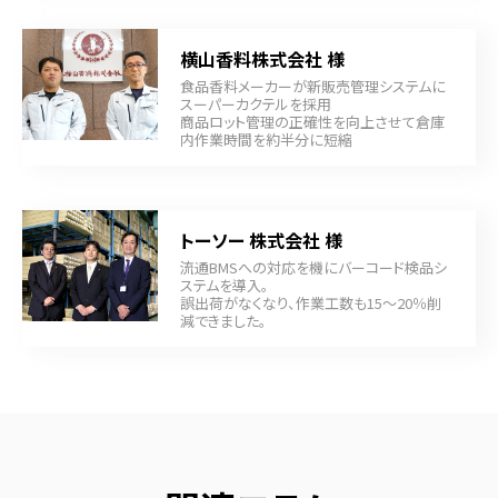
横山香料株式会社 様
食品香料メーカーが新販売管理システムに
スーパーカクテルを採用
商品ロット管理の正確性を向上させて倉庫
内作業時間を約半分に短縮
トーソー 株式会社 様
流通BMSへの対応を機にバーコード検品シ
ステムを導入。
誤出荷がなくなり、作業工数も15～20％削
減できました。