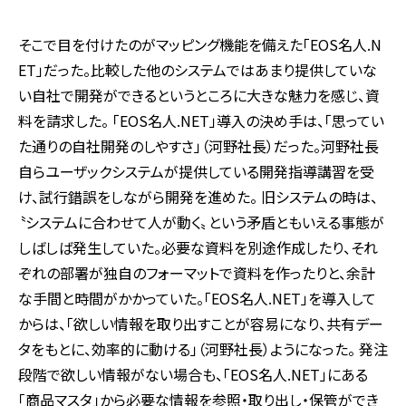
そこで目を付けたのがマッピング機能を備えた「EOS名人.N
ET」だった。比較した他のシステムではあまり提供していな
い自社で開発ができるというところに大きな魅力を感じ、資
料を請求した。 「EOS名人.NET」導入の決め手は、「思ってい
た通りの自社開発のしやすさ」（河野社長）だった。河野社長
自らユーザックシステムが提供している開発指導講習を受
け、試行錯誤をしながら開発を進めた。 旧システムの時は、
〝システムに合わせて人が動く〟という矛盾ともいえる事態が
しばしば発生していた。必要な資料を別途作成したり、それ
ぞれの部署が独自のフォーマットで資料を作ったりと、余計
な手間と時間がかかっていた。「EOS名人.NET」を導入して
からは、「欲しい情報を取り出すことが容易になり、共有デー
タをもとに、効率的に動ける」（河野社長）ようになった。 発注
段階で欲しい情報がない場合も、「EOS名人.NET」にある
「商品マスタ」から必要な情報を参照・取り出し・保管ができ