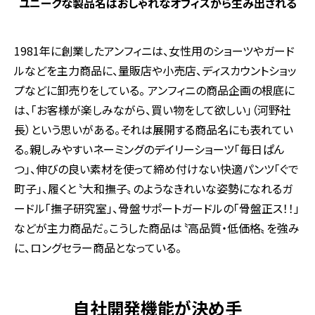
ユニークな製品名はおしゃれなオフィスから生み出される
1981年に創業したアンフィニは、女性用のショーツやガード
ルなどを主力商品に、量販店や小売店、ディスカウントショッ
プなどに卸売りをしている。 アンフィニの商品企画の根底に
は、「お客様が楽しみながら、買い物をして欲しい」（河野社
長）という思いがある。それは展開する商品名にも表れてい
る。親しみやすいネーミングのデイリーショーツ「毎日ぱん
つ」、伸びの良い素材を使って締め付けない快適パンツ「ぐで
町子」、履くと〝大和撫子〟のようなきれいな姿勢になれるガ
ードル「撫子研究室」、骨盤サポートガードルの「骨盤正ス！！」
などが主力商品だ。こうした商品は〝高品質・低価格〟を強み
に、ロングセラー商品となっている。
自社開発機能が決め手