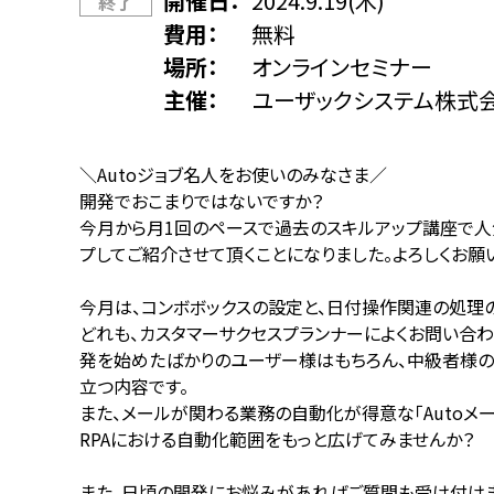
開催日
2024.9.19(木)
終了
費用
無料
場所
オンラインセミナー
主催
ユーザックシステム株式
＼Autoジョブ名人をお使いのみなさま／
開発でおこまりではないですか？
今月から月1回のペースで過去のスキルアップ講座で人
プしてご紹介させて頂くことになりました。よろしくお願
今月は、コンボボックスの設定と、日付操作関連の処理
どれも、カスタマーサクセスプランナーによくお問い合わ
発を始めたばかりのユーザー様はもちろん、中級者様の
立つ内容です。
また、メールが関わる業務の自動化が得意な「Autoメ
RPAにおける自動化範囲をもっと広げてみませんか？
また、日頃の開発にお悩みがあればご質問も受け付け