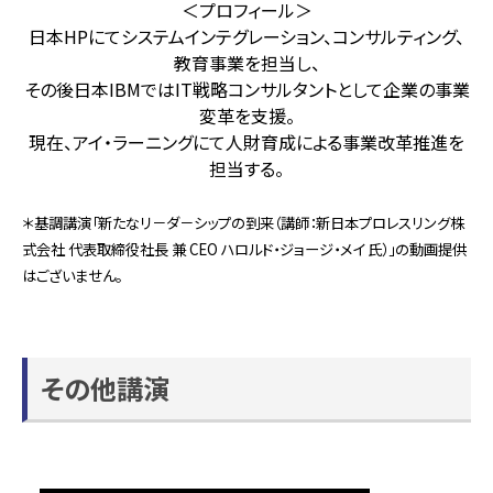
＜プロフィール＞
日本
HP
にてシステムインテグレーション、コンサルティング、
教育事業を担当し、
その後日本
IBM
では
IT
戦略コンサルタントとして企業の事業
変革を支援。
現在、アイ・ラーニングにて人財育成による事業改革推進を
担当する。
＊基調講演「新たなリ－ダ－シップの到来（講師：新日本プロレスリング株
式会社 代表取締役社長 兼 CEO ハロルド・ジョージ・メイ 氏）」の動画提供
はございません。
その他講演