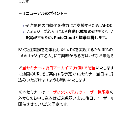
します。
－リニューアルのポイント－
受注業務の自動化を強力にご支援するため、
AI-
「Autoジョブ名人」による
自動化成果の可視化
と、「
を実現
するため、
PixisCloudと標準連携
します。
FAX受注業務を効率化したい、DXを実現するためRPA
い「Autoジョブ名人」にご興味がある方は、ぜひお申込
※
当セミナーは後日アーカイブ（録画）で配信
いたしま
に動画のURLをご案内する予定です。セミナー当日は
込みいただけますようお願いいたします！
※本セミナーは
ユーザックシステムのユーザー様限定
外からのお申し込みはご遠慮願います。後日、ユーザー
開催させていただく予定です。