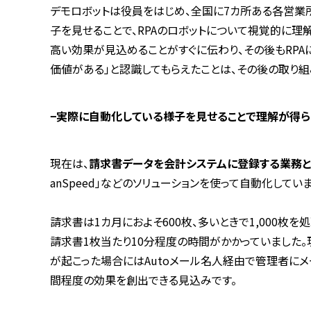
デモロボットは役員をはじめ、全国に
7
カ所ある各営業所
子を見せることで、
RPA
のロボットについて視覚的に理解
高い効果が見込めることがすぐに伝わり、その後も
RPA
価値がある」と認識してもらえたことは、その後の取り
−
実際に自動化している様子を見せることで理解が得ら
現在は、
請求書データを会計システムに登録する業務
anSpeed
」などのソリューションを使って自動化していま
請求書は
1
カ月におよそ
600
枚、多いときで
1,000
枚を処
請求書
1
枚当たり
10
分程度の時間がかかっていました。
が起こった場合には
Auto
メール名人経由で管理者にメ
間程度の効果を創出できる見込みです。