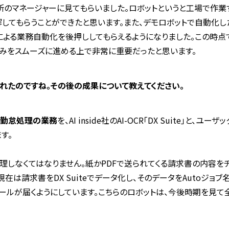
のマネージャーに見てもらいました。ロボットというと工場で作業
してもらうことができたと思います。また、デモロボットで自動化
による業務自動化を後押ししてもらえるようになりました。この時点
組みをスムーズに進める上で非常に重要だったと思います。
れたのですね。その後の成果について教えてください。
と勤怠処理の業務
を、
AI inside
社の
AI-OCR
「
DX Suite
」と、ユーザッ
す。
理しなくてはなりません。紙か
PDF
で送られてくる請求書の内容を
現在は請求書を
DX Suite
でデータ化し、そのデータを
Auto
ジョブ
ールが届くようにしています。こちらのロボットは、今後時期を見て