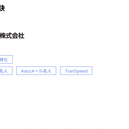
訣
特化
ブ名人
Autoメール名人
TranSpeed