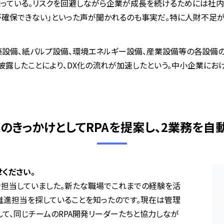
まっている。リスクを回避しながら企業が成長を続けるためには社
が確保できない」といった声が聞かれるのも事実だ。特に人財不足
）、建築設備、紙パルプ設備、環境エネルギー設備、産業設備等の各設
披露したことにより、DX化の流れが加速したという。中小企業にお
XのきっかけとしてRPAを提案し、2業務を自
ください。
を担当していました。新たな職場でこれまでの経験を活
推進担当を探していることを知ったのです。現在は管理
して、同じチームの
RPA
開発リーダーたちと協力しなが