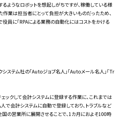
するようなロボットを想起しがちですが、稼働している様
した作業は担当者にとって負担が大きいものだったため、
で役員に「
RPA
による業務の自動化にはコストをかける
クシステム社の「
Auto
ジョブ名人」「
Auto
メール名人」「
Tr
チェックして会計システムに登録する作業に、これまでは
名人で会計システムに自動で登録しており、トラブルなど
全国の営業所に展開させることで、
1
カ月におよそ
100
時