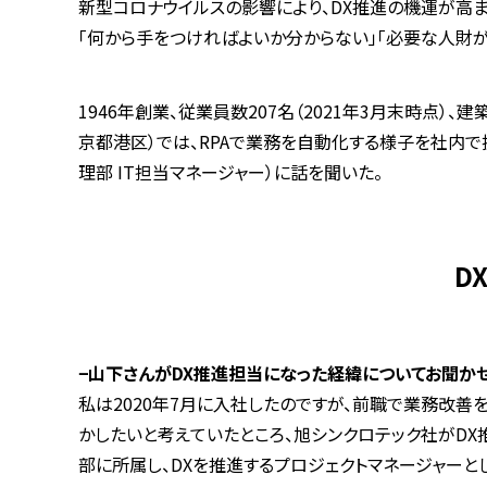
新型コロナウイルスの影響により、DX推進の機運が高
「何から手をつければよいか分からない」「必要な人財
1946年創業、従業員数207名（2021年3月末時点
京都港区）では、RPAで業務を自動化する様子を社内で
理部 IT担当マネージャー）に話を聞いた。
D
−
山下さんが
DX
推進担当になった経緯についてお聞かせ
私は
2020
年
7
月に入社したのですが、前職で業務改善
かしたいと考えていたところ、旭シンクロテック社が
DX
部に所属し、
DX
を推進するプロジェクトマネージャーと