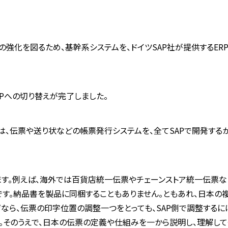
の強化を図るため、基幹系システムを、ドイツSAP社が提供するER
APへの切り替えが完了しました。
、伝票や送り状などの帳票発行システムを、全てSAPで開発する
ます。例えば、海外では百貨店統一伝票やチェーンストア統一伝票
です。納品書を製品に同梱することもありません。ともあれ、日本の
なら、伝票の印字位置の調整一つをとっても、SAP側で調整するに
ん。そのうえで、日本の伝票の定義や仕組みを一から説明し、理解し