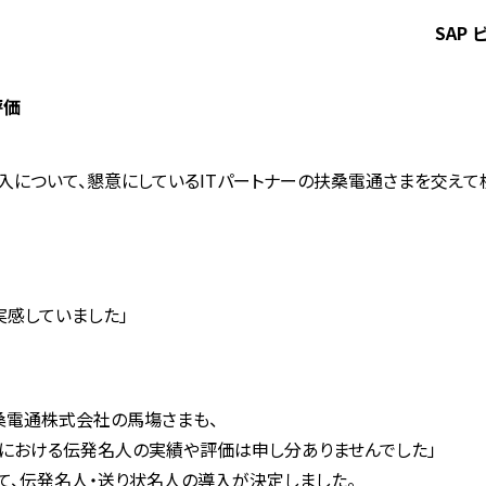
SAP
評価
導入について、懇意にしているITパートナーの扶桑電通さまを交え
実感していました」
桑電通株式会社の馬塲さまも、
における伝発名人の実績や評価は申し分ありませんでした」
けて、伝発名人・送り状名人の導入が決定しました。