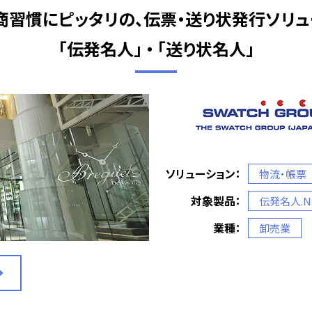
商習慣にピッタリの、伝票・送り状発行ソリュ
「伝発名人」 ・ 「送り状名人」
ソリューション：
物流・帳票
対象製品：
伝発名人.NET
業種：
卸売業