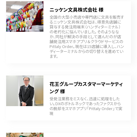
ニッケン文具株式会社 様
全国の大型小売店や専門店に文具を販売す
るニッケン文具株式会社は、得意先店舗に
貸与する発注用端末（ハンディターミナル）
の老朽化に悩んでいました。そのようなな
か、同社が解決の手段として選んだのが店
舗発注用スマホアプリ＆クラウドサービスの
Pittaly Order。現在は15店舗に導入し、ハン
ディーターミナルからの切り替えを進めてい
ます。
花王グループカスタマーマーケティ
ング 様
受発注業務をミスなく、迅速に処理をした
い。DXのボトルネックであったファクスから
の脱却をスマホアプリ「Pittaly Order」で実
現