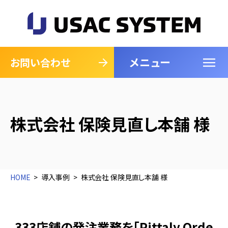
メニュー
閉じる
お問い合わせ
株式会社 保険見直し本舗 様
HOME
導入事例
株式会社 保険見直し本舗 様
333店舗の発注業務を「Pittaly Orde