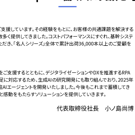
ご支援しています。その経験をもとに、お客様の共通課題を解決する
数多く提供してきました。コストパフォーマンスにすぐれ、基幹システ
ただき、「名人シリーズ」全体で累計出荷
36,000
本以上のご愛顧を
をご支援するとともに、デジタライゼーションや
DX
を推進する
RPA
足に対応するため、生成
AI
の研究開発にも取り組んでおり、
2025
年
注
AI
エージェントを開発いたしました。今後もこれまで蓄積してき
と感動をもたらすソリューションを提供していきます。
代表取締役社長 小ノ島尚博