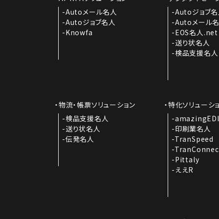
Autoメール名人
Autoジョブ
Autoジョブ名人
Autoメール
Knowfa
EOS名人.net
送り状名人
検品支援名人
物流・帳票ソリューション
特化ソリューシ
検品支援名人
amazingED
送り状名人
印刷業名人
伝発名人
TranSpeed
TranConnec
Pittaly
ええR