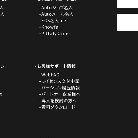
名人
Autoジョブ名人
名人
Autoメール名人
EOS名人.net
Knowfa
Pittaly Order
ョン
お客様サポート情報
I
WebFAQ
ライセンス交付申請
バージョン履歴情報
t
パートナー企業様へ
導入を検討の方へ
資料ダウンロード