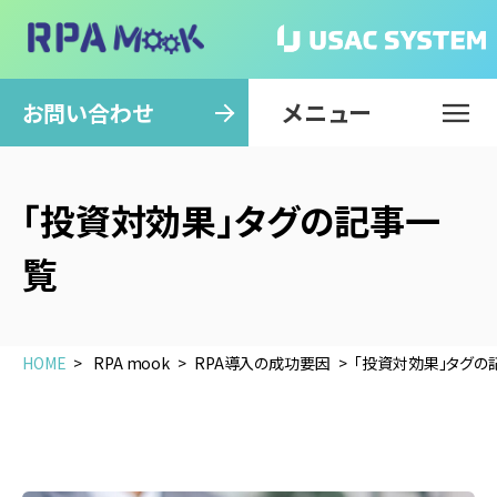
メニュー
閉じる
お問い合わせ
「投資対効果」タグの記事一
覧
HOME
RPA mook
RPA導入の成功要因
「投資対効果」タグの